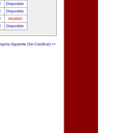
!
Disponible
!
Disponible
!
Vendido!
!
Disponible
egoria Siguiente (Sin Clasificar) >>