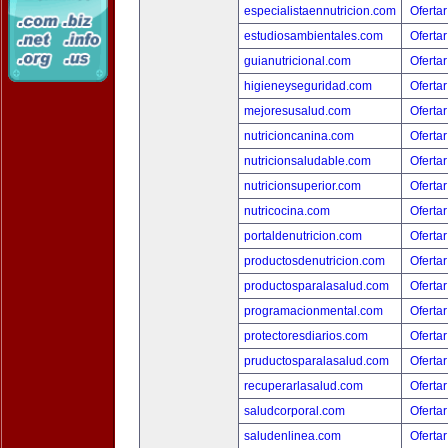
especialistaennutricion.com
Ofertar
estudiosambientales.com
Ofertar
guianutricional.com
Ofertar
higieneyseguridad.com
Ofertar
mejoresusalud.com
Ofertar
nutricioncanina.com
Ofertar
nutricionsaludable.com
Ofertar
nutricionsuperior.com
Ofertar
nutricocina.com
Ofertar
portaldenutricion.com
Ofertar
productosdenutricion.com
Ofertar
productosparalasalud.com
Ofertar
programacionmental.com
Ofertar
protectoresdiarios.com
Ofertar
pruductosparalasalud.com
Ofertar
recuperarlasalud.com
Ofertar
saludcorporal.com
Ofertar
saludenlinea.com
Ofertar