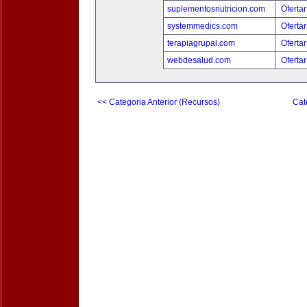
suplementosnutricion.com
Ofertar
systemmedics.com
Ofertar
terapiagrupal.com
Ofertar
webdesalud.com
Ofertar
<< Categoria Anterior (Recursos)
Cat