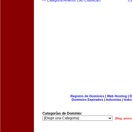
<< Categoria Anterior (Sin Clasificar)
Ca
Registro de Dominios
|
Web Hosting
|
D
Dominios Expirados
|
Industrias
|
Indu
Categorías de Dominio:
[Pág. princi