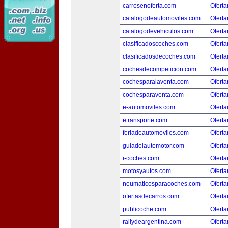
carrosenoferta.com
Oferta
catalogodeautomoviles.com
Oferta
catalogodevehiculos.com
Oferta
clasificadoscoches.com
Oferta
clasificadosdecoches.com
Oferta
cochesdecompeticion.com
Oferta
cochesparalaventa.com
Oferta
cochesparaventa.com
Oferta
e-automoviles.com
Oferta
etransporte.com
Oferta
feriadeautomoviles.com
Oferta
guiadelautomotor.com
Oferta
i-coches.com
Oferta
motosyautos.com
Oferta
neumaticosparacoches.com
Oferta
ofertasdecarros.com
Oferta
publicoche.com
Oferta
rallydeargentina.com
Oferta