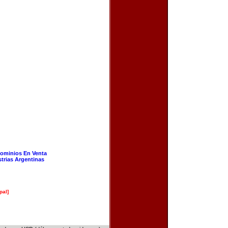
ominios En Venta
strias Argentinas
pal]