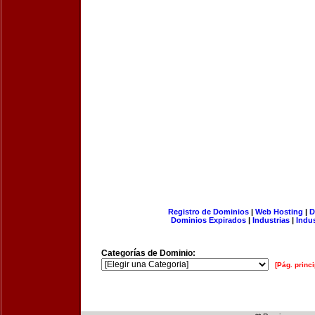
Registro de Dominios
|
Web Hosting
|
D
Dominios Expirados
|
Industrias
|
Indu
Categorías de Dominio:
[Pág. princi