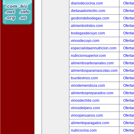
diariodecocina.com
Oferta
dietasadomicilio.com
Oferta
gestiondebodegas.com
Oferta
alimentoslistos.com
Oferta
bodegasdecuyo.com
Oferta
vinosdecuyo.com
Oferta
especialistaennutricion.com
Oferta
nutricionsuperior.com
Oferta
alimentosartesanales.com
Oferta
alimentosparamascotas.com
Oferta
tourdevinos.com
Oferta
vinodemendoza.com
Oferta
alimentospreparados.com
Oferta
vinosdechile.com
Oferta
vinosdelperu.com
Oferta
vinosperuanos.com
Oferta
alimentoparagatos.com
Oferta
nutricocina.com
Oferta