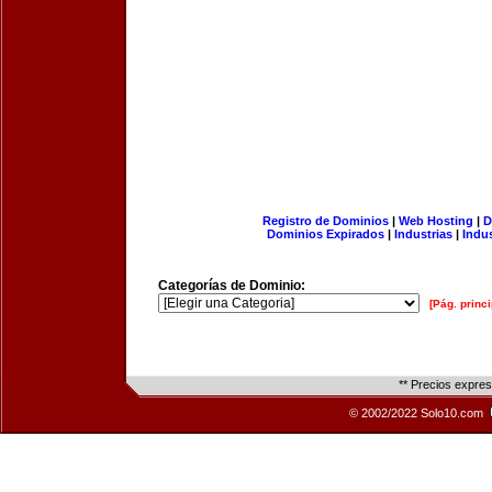
Registro de Dominios
|
Web Hosting
|
D
Dominios Expirados
|
Industrias
|
Indu
Categorías de Dominio:
[Pág. princi
** Precios expre
© 2002/2022 Solo10.com