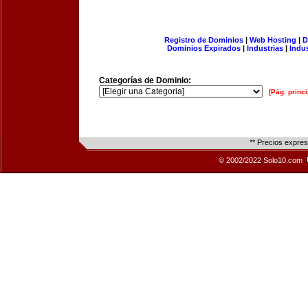
Registro de Dominios
|
Web Hosting
|
D
Dominios Expirados
|
Industrias
|
Indu
Categorías de Dominio:
[Pág. princi
** Precios expre
© 2002/2022 Solo10.com