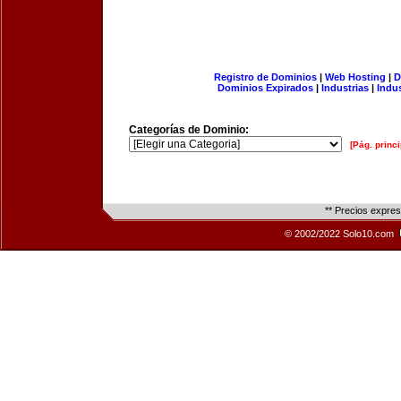
Registro de Dominios
|
Web Hosting
|
D
Dominios Expirados
|
Industrias
|
Indu
Categorías de Dominio:
[Pág. princi
** Precios expre
© 2002/2022 Solo10.com