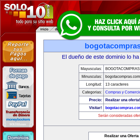
bogotacompra
El dueño de este dominio lo ha
Mayusculas:
BOGOTACOMPRAS
Minusculas:
bogotacompras.com
Longitud:
13 caracteres
Categorias:
Compras y Comercio
Precio:
Realizar una oferta
Visitar!
bogotacompras.co
Serán consideradas ofer
Realizar una Oferta