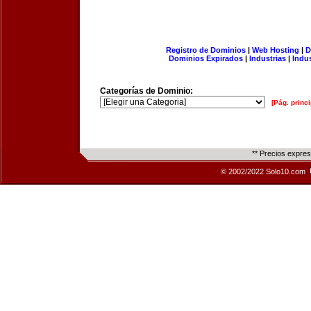
Registro de Dominios
|
Web Hosting
|
D
Dominios Expirados
|
Industrias
|
Indu
Categorías de Dominio:
[Pág. princi
** Precios expre
© 2002/2022 Solo10.com