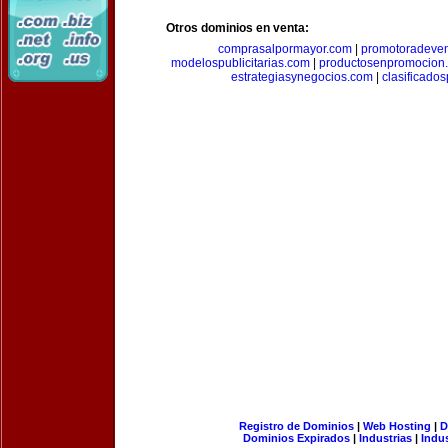
Otros dominios en venta:
comprasalpormayor.com
|
promotoradeve
modelospublicitarias.com
|
productosenpromocion
estrategiasynegocios.com
|
clasificado
Registro de Dominios
|
Web Hosting
|
D
Dominios Expirados
|
Industrias
|
Indu