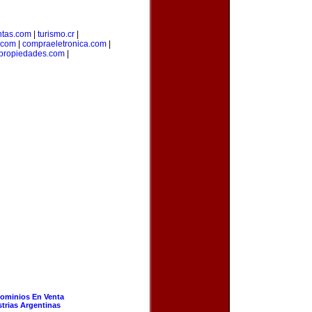
ntas.com
|
turismo.cr
|
.com
|
compraeletronica.com
|
spropiedades.com
|
ominios En Venta
strias Argentinas