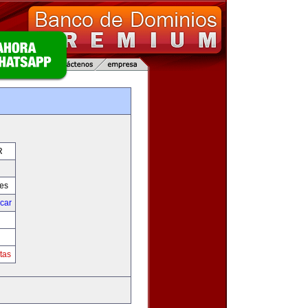
R
res
icar
tas