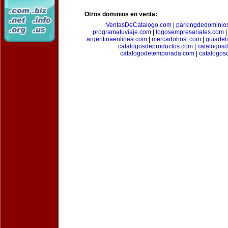
Otros dominios en venta:
VentasDeCatalogo.com
|
parkingdedominio
programatuviaje.com
|
logosempresariales.com
argentinaenlinea.com
|
mercadohost.com
|
guiadel
catalogosdeproductos.com
|
catalogos
catalogodetemporada.com
|
catalogos