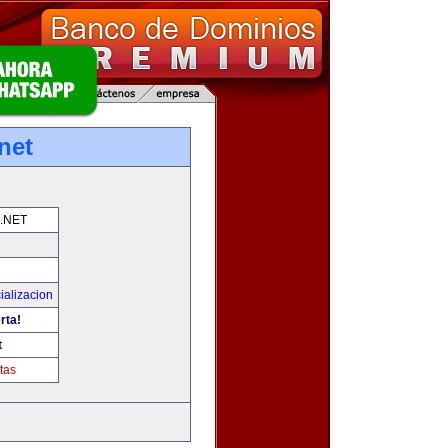
net
.NET
ializacion
rta!
t
tas