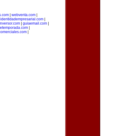
s.com
|
webventa.com
|
|
identidadempresarial.com
|
inversor.com
|
guiaemail.com
|
detemporada.com
|
comerciales.com
|