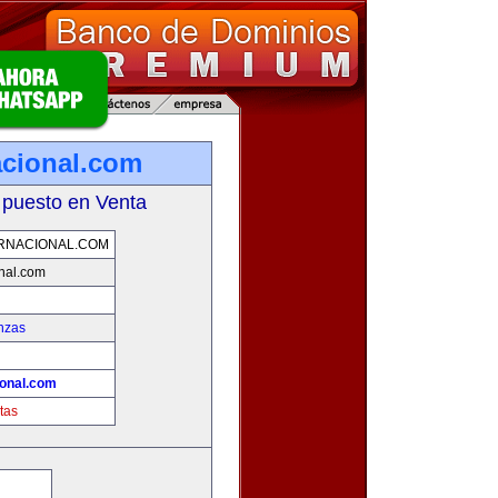
acional.com
 puesto en Venta
RNACIONAL.COM
nal.com
nzas
ional.com
tas