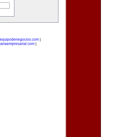
equipodenegocios.com
|
ariaempresarial.com
|