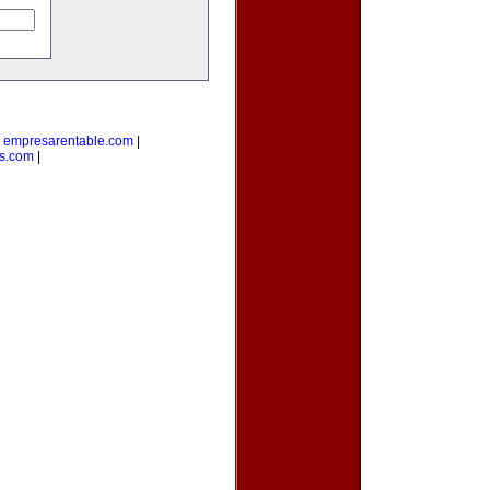
|
empresarentable.com
|
s.com
|