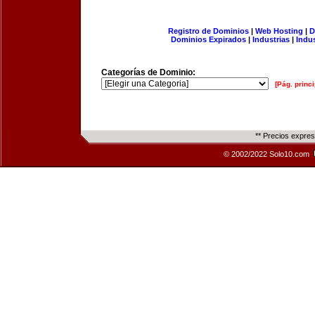
Registro de Dominios
|
Web Hosting
|
D
Dominios Expirados
|
Industrias
|
Indu
Categorías de Dominio:
[Pág. princi
** Precios expre
© 2002/2022 Solo10.com