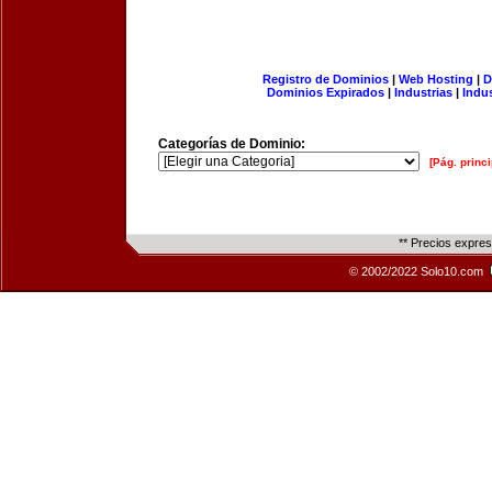
Registro de Dominios
|
Web Hosting
|
D
Dominios Expirados
|
Industrias
|
Indu
Categorías de Dominio:
[Pág. princi
** Precios expre
© 2002/2022 Solo10.com