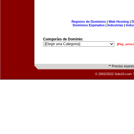
Registro de Dominios
|
Web Hosting
|
D
Dominios Expirados
|
Industrias
|
Indu
Categorías de Dominio:
[Pág. princi
** Precios expre
© 2002/2022 Solo10.com