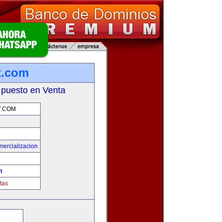
t.com
 puesto en Venta
T.COM
mercializacion
m
tas