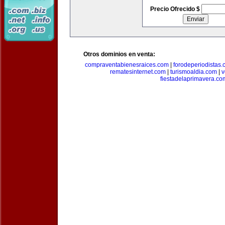
Precio Ofrecido $
Otros dominios en venta:
compraventabienesraices.com
|
forodeperiodistas
rematesinternet.com
|
turismoaldia.com
|
v
fiestadelaprimavera.co