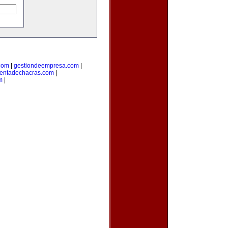
.com
|
gestiondeempresa.com
|
entadechacras.com
|
m
|