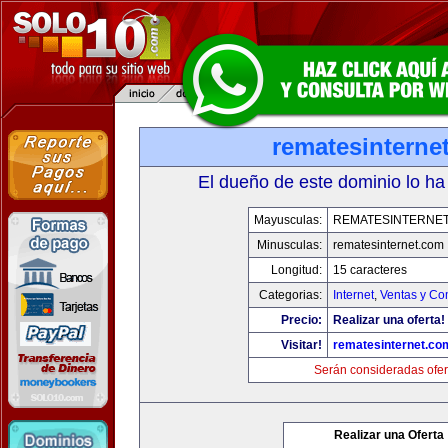
rematesinterne
El dueño de este dominio lo ha
Mayusculas:
REMATESINTERNE
Minusculas:
rematesinternet.com
Longitud:
15 caracteres
Categorias:
Internet
,
Ventas y Co
Precio:
Realizar una oferta!
Visitar!
rematesinternet.co
Serán consideradas ofer
Realizar una Oferta