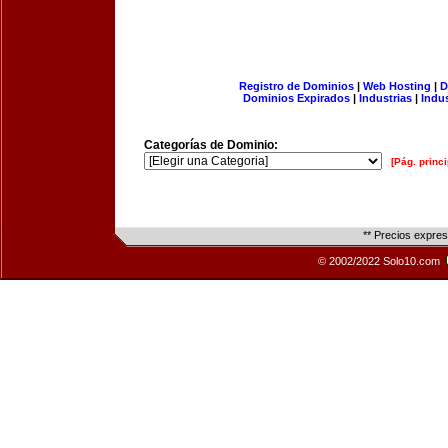
Registro de Dominios
|
Web Hosting
|
D
Dominios Expirados
|
Industrias
|
Indu
Categorías de Dominio:
[Pág. princi
** Precios expre
© 2002/2022 Solo10.com