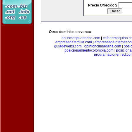
Precio Ofrecido $
Otros dominios en venta:
anunciospuertorico.com
|
cafedemaquina.c
empresadefamilia.com
|
empresasdeinternet.c
guiadewebs.com
|
opinionciudadana.com
|
posi
posicionamientocolombia.com
|
posicion
programacionenred.co