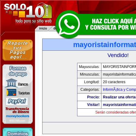
mayoristainforma
Vendido!
Mayusculas:
MAYORISTAINFOR
Minusculas:
mayoristainformati
Longitud:
20 caracteres
Categorias:
InformÃ¡tica y Comp
Precio:
Realizar una oferta
Visitar!
mayoristainformat
Serán consideradas ofer