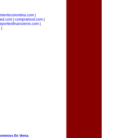
mientocolombia.com
|
red.com
|
comprahost.com
|
reportesfinancieros.com
|
m
|
ominios En Venta