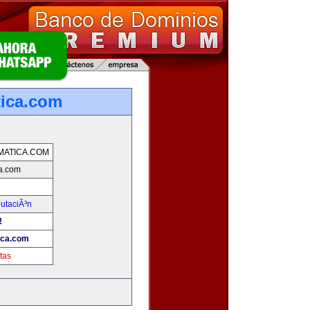
tica.com
MATICA.COM
ca.com
utaciÃ³n
!
ica.com
tas