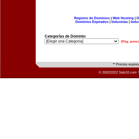
Registro de Dominios
|
Web Hosting
|
D
Dominios Expirados
|
Industrias
|
Indu
Categorías de Dominio:
[Pág. princi
** Precios expre
© 2002/2022 Solo10.com