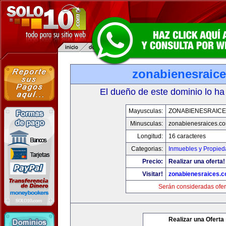
zonabienesraic
El dueño de este dominio lo ha
Mayusculas:
ZONABIENESRAIC
Minusculas:
zonabienesraices.c
Longitud:
16 caracteres
Categorias:
Inmuebles y Propie
Precio:
Realizar una oferta!
Visitar!
zonabienesraices.
Serán consideradas ofer
Realizar una Oferta