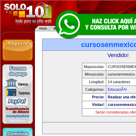
cursosenmexic
Vendido!
Mayusculas:
CURSOSENMEX
Minusculas:
cursosenmexico
Longitud:
14 caracteres
Categorias:
EducaciÃ³n
Precio:
Realizar una ofe
Visitar!
cursosenmexic
Serán consideradas ofer