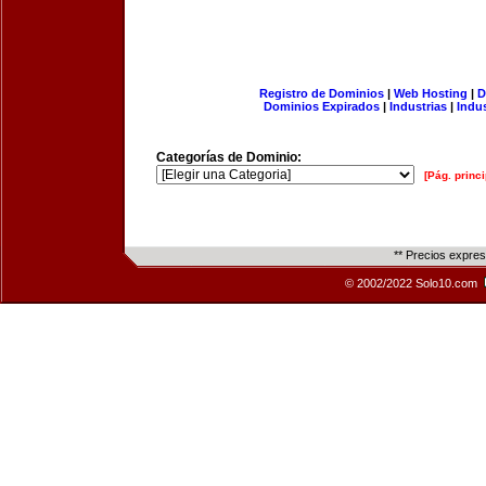
Registro de Dominios
|
Web Hosting
|
D
Dominios Expirados
|
Industrias
|
Indu
Categorías de Dominio:
[Pág. princi
** Precios expre
© 2002/2022 Solo10.com