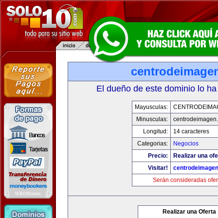
centrodeimage
El dueño de este dominio lo ha
Mayusculas:
CENTRODEIMA
Minusculas:
centrodeimagen
Longitud:
14 caracteres
Categorias:
Negocios
Precio:
Realizar una ofe
Visitar!
centrodeimage
Serán consideradas ofer
Realizar una Oferta