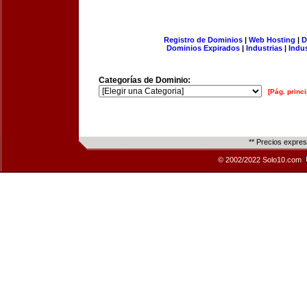
Registro de Dominios
|
Web Hosting
|
D
Dominios Expirados
|
Industrias
|
Indu
Categorías de Dominio:
[Pág. princi
** Precios expre
© 2002/2022 Solo10.com