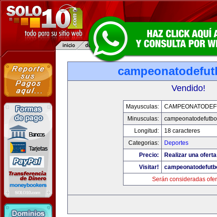
campeonatodefut
Vendido!
Mayusculas:
CAMPEONATODEF
Minusculas:
campeonatodefutbo
Longitud:
18 caracteres
Categorias:
Deportes
Precio:
Realizar una oferta
Visitar!
campeonatodefutb
Serán consideradas ofer