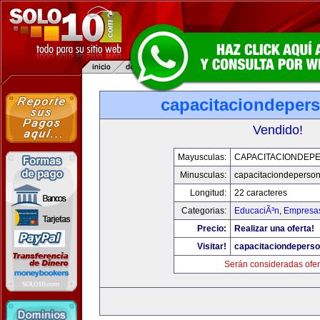
capacitaciondeper
Vendido!
Mayusculas:
CAPACITACIONDEP
Minusculas:
capacitaciondeperso
Longitud:
22 caracteres
Categorias:
EducaciÃ³n
,
Empresas
Precio:
Realizar una oferta!
Visitar!
capacitaciondepers
Serán consideradas ofer