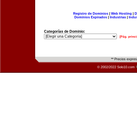
Registro de Dominios
|
Web Hosting
|
D
Dominios Expirados
|
Industrias
|
Indu
Categorías de Dominio:
[Pág. princi
** Precios expre
© 2002/2022 Solo10.com