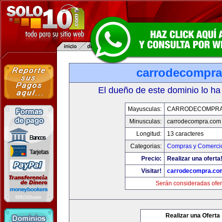
carrodecompr
El dueño de este dominio lo ha
Mayusculas:
CARRODECOMPRA
Minusculas:
carrodecompra.com
Longitud:
13 caracteres
Categorias:
Compras y Comercio
Precio:
Realizar una oferta
Visitar!
carrodecompra.co
Serán consideradas ofer
Realizar una Oferta