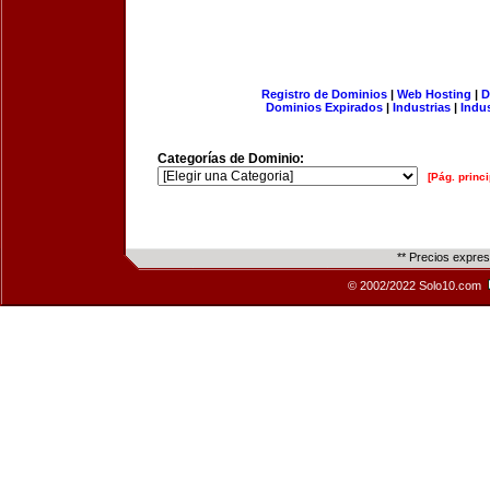
Registro de Dominios
|
Web Hosting
|
D
Dominios Expirados
|
Industrias
|
Indu
Categorías de Dominio:
[Pág. princi
** Precios expre
© 2002/2022 Solo10.com