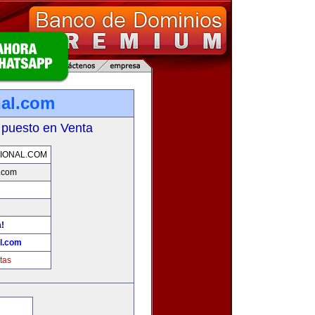
nal.com
 puesto en Venta
IONAL.COM
l.com
a!
l.com
tas