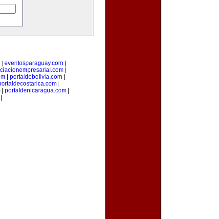
|
eventosparaguay.com
|
ciacionempresarial.com
|
om
|
portaldebolivia.com
|
portaldecostarica.com
|
m
|
portaldenicaragua.com
|
|