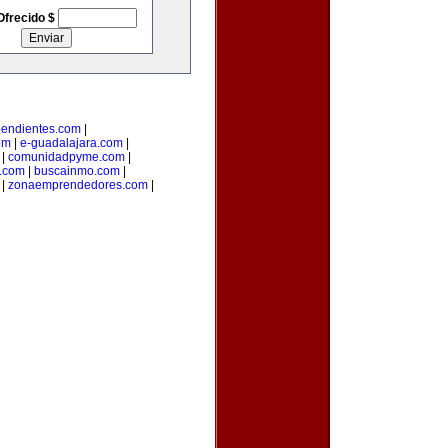
Ofrecido $
endientes.com
|
om
|
e-guadalajara.com
|
|
comunidadpyme.com
|
s.com
|
buscainmo.com
|
|
zonaemprendedores.com
|