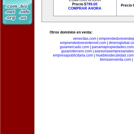
COMPRAR AHORA
Precio $
799.00
Precio 
COMPRAR AHORA
Otros dominios en venta:
venecitas.com
|
emprendedoresindep
emprendedoresinternet.com
|
dineroglobal.c
guiamercado.com
|
panamapropiedades.com
guiariotercero.com
|
asesoriasempresariale
empresapublicitaria.com
|
mueblesdecalidad.com
tierrasenventa.com
|