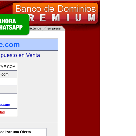
e.com
 puesto en Venta
YME.COM
.com
e.com
tas
ealizar una Oferta