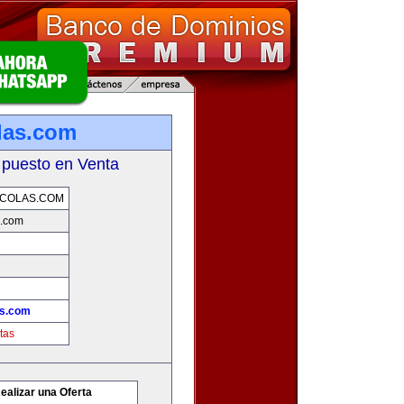
las.com
 puesto en Venta
ICOLAS.COM
s.com
as.com
tas
ealizar una Oferta