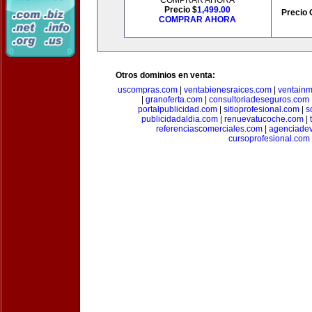
COMPRAR AHORA
Precio $
1,499.00
Precio 
COMPRAR AHORA
Otros dominios en venta:
uscompras.com
|
ventabienesraices.com
|
ventain
|
granoferta.com
|
consultoriadeseguros.com
portalpublicidad.com
|
sitioprofesional.com
|
s
publicidadaldia.com
|
renuevatucoche.com
|
referenciascomerciales.com
|
agenciadev
cursoprofesional.com