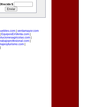
Ofrecido $
muebles.com
|
ventamayor.com
|
EquiposEnVenta.com
|
olucionesagricolas.com
|
trabajoprofesional.com
|
iajesyturismo.com
|
|