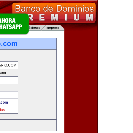
o.com
RIO.COM
.com
.com
tas