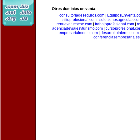
Otros dominios en venta:
consultoriadeseguros.com
|
EquiposEnVenta.c
sitioprofesional.com
|
solucionesagricolas.co
renuevatucoche.com
|
trabajoprofesional.com
|
r
agenciadeviajesyturismo.com
|
cursoprofesional.c
empresarialmente.com
|
desarrollointernet.com
conferenciasempresariale