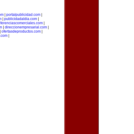
om
|
portalpublicidad.com
|
m
|
publicidadaldia.com
|
eferenciascomerciales.com
|
om
|
direccionempresarial.com
|
|
ofertasdeproductos.com
|
s.com
|