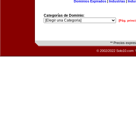
Dominios Expirados
|
Industrias
|
Indu
Categorías de Dominio:
[Pág. princi
** Precios expre
© 2002/2022 Solo10.com