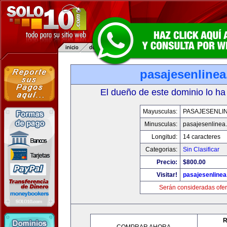
pasajesenline
El dueño de este dominio lo ha
Mayusculas:
PASAJESENLI
Minusculas:
pasajesenlinea
Longitud:
14 caracteres
Categorias:
Sin Clasificar
Precio:
$800.00
Visitar!
pasajesenline
Serán consideradas ofer
R