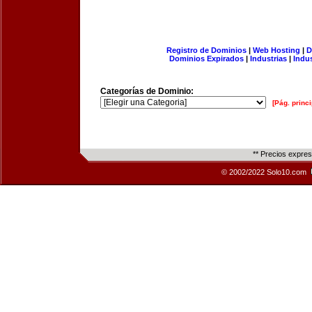
Registro de Dominios
|
Web Hosting
|
D
Dominios Expirados
|
Industrias
|
Indu
Categorías de Dominio:
[Pág. princi
** Precios expre
© 2002/2022 Solo10.com