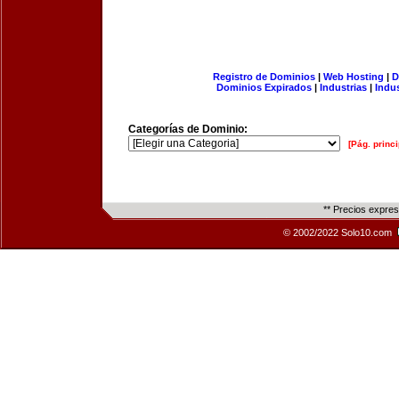
Registro de Dominios
|
Web Hosting
|
D
Dominios Expirados
|
Industrias
|
Indu
Categorías de Dominio:
[Pág. princi
** Precios expre
© 2002/2022 Solo10.com