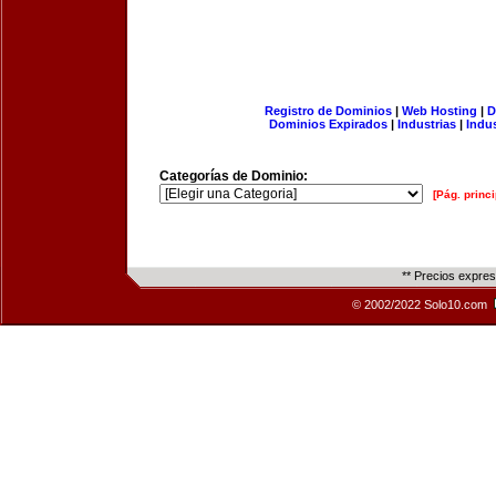
Registro de Dominios
|
Web Hosting
|
D
Dominios Expirados
|
Industrias
|
Indu
Categorías de Dominio:
[Pág. princi
** Precios expre
© 2002/2022 Solo10.com