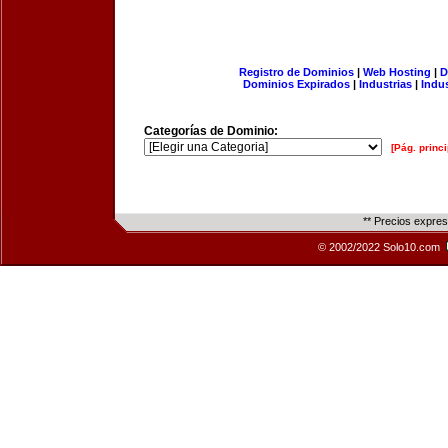
Registro de Dominios
|
Web Hosting
|
D
Dominios Expirados
|
Industrias
|
Indu
Categorías de Dominio:
[Pág. princi
** Precios expre
© 2002/2022 Solo10.com