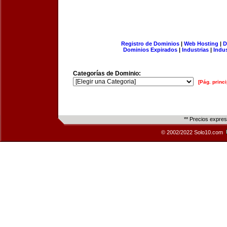
Registro de Dominios
|
Web Hosting
|
D
Dominios Expirados
|
Industrias
|
Indu
Categorías de Dominio:
[Pág. princi
** Precios expre
© 2002/2022 Solo10.com