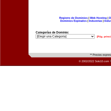
Registro de Dominios
|
Web Hosting
|
D
Dominios Expirados
|
Industrias
|
Indu
Categorías de Dominio:
[Pág. princi
** Precios expre
© 2002/2022 Solo10.com