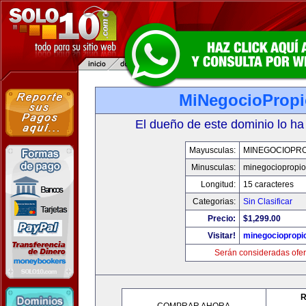
MiNegocioProp
El dueño de este dominio lo ha
Mayusculas:
MINEGOCIOPRO
Minusculas:
minegociopropi
Longitud:
15 caracteres
Categorias:
Sin Clasificar
Precio:
$1,299.00
Visitar!
minegociopropi
Serán consideradas ofer
R