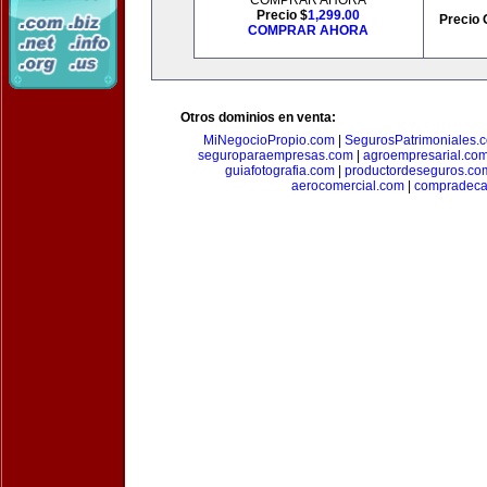
COMPRAR AHORA
Precio $
1,299.00
Precio 
COMPRAR AHORA
Otros dominios en venta:
MiNegocioPropio.com
|
SegurosPatrimoniales.
seguroparaempresas.com
|
agroempresarial.co
guiafotografia.com
|
productordeseguros.co
aerocomercial.com
|
compradec