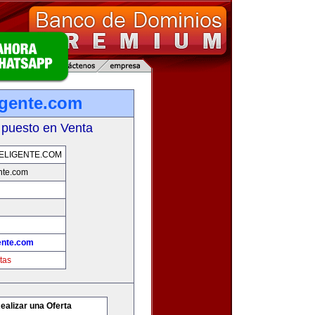
igente.com
 puesto en Venta
ELIGENTE.COM
nte.com
ente.com
tas
ealizar una Oferta