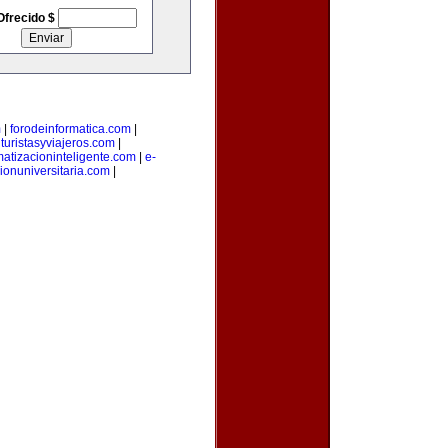
Ofrecido $
m
|
forodeinformatica.com
|
|
turistasyviajeros.com
|
atizacioninteligente.com
|
e-
ionuniversitaria.com
|