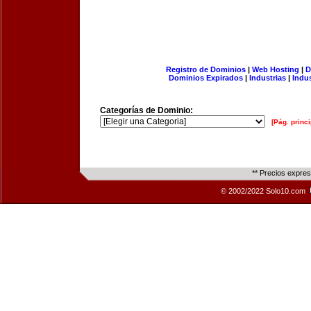
Registro de Dominios
|
Web Hosting
|
D
Dominios Expirados
|
Industrias
|
Indu
Categorías de Dominio:
[Pág. princi
** Precios expre
© 2002/2022 Solo10.com