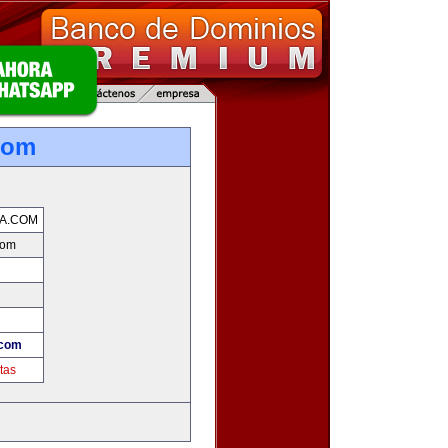
com
A.COM
com
.com
tas