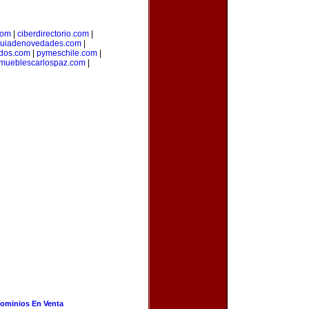
com
|
ciberdirectorio.com
|
uiadenovedades.com
|
idos.com
|
pymeschile.com
|
mueblescarlospaz.com
|
ominios En Venta