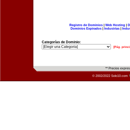
Registro de Dominios
|
Web Hosting
|
D
Dominios Expirados
|
Industrias
|
Indu
Categorías de Dominio:
[Pág. princi
** Precios expre
© 2002/2022 Solo10.com