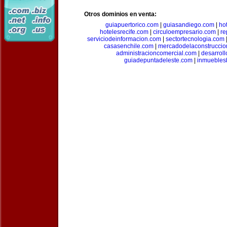
Otros dominios en venta:
guiapuertorico.com
|
guiasandiego.com
|
ho
hotelesrecife.com
|
circuloempresario.com
|
re
serviciodeinformacion.com
|
sectortecnologia.com
casasenchile.com
|
mercadodelaconstruccio
administracioncomercial.com
|
desarrol
guiadepuntadeleste.com
|
inmuebles