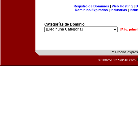
Registro de Dominios
|
Web Hosting
|
D
Dominios Expirados
|
Industrias
|
Indu
Categorías de Dominio:
[Pág. princi
** Precios expre
© 2002/2022 Solo10.com