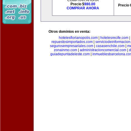
COMPRAR AHORA
Precio $
980.00
Precio 
COMPRAR AHORA
Otros dominios en venta:
hotelesflorianopolis.com
|
hotelesrecife.com
|
repuestosimportados.com
|
serviciodeinformacio
segurosempresariales.com
|
casasenchile.com
|
me
zonainmo.com
|
administracioncomercial.com
|
d
guiadepuntadeleste.com
|
inmueblesbarcelona.co