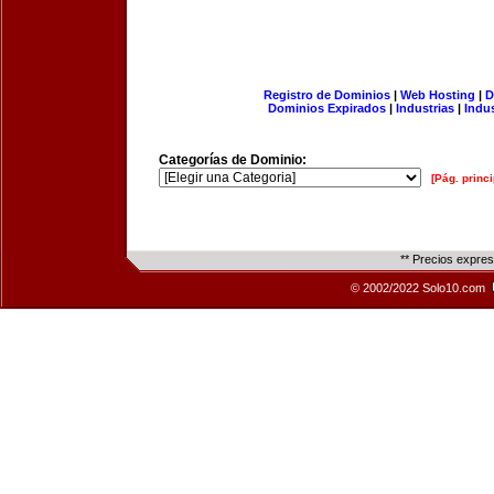
Registro de Dominios
|
Web Hosting
|
D
Dominios Expirados
|
Industrias
|
Indu
Categorías de Dominio:
[Pág. princi
** Precios expre
© 2002/2022 Solo10.com