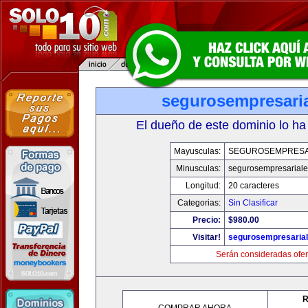
segurosempresari
El dueño de este dominio lo ha
Mayusculas:
SEGUROSEMPRESA
Minusculas:
segurosempresarial
Longitud:
20 caracteres
Categorias:
Sin Clasificar
Precio:
$980.00
Visitar!
segurosempresaria
Serán consideradas ofer
R