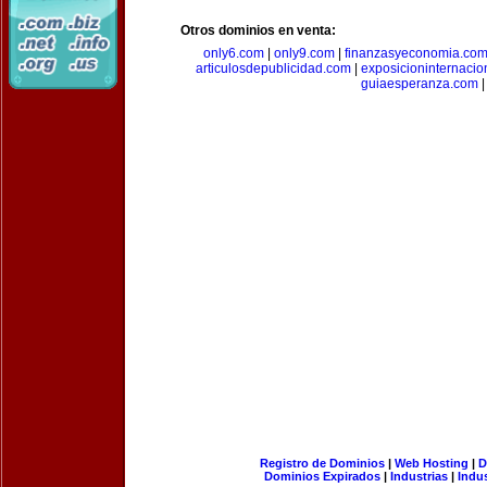
Otros dominios en venta:
only6.com
|
only9.com
|
finanzasyeconomia.co
articulosdepublicidad.com
|
exposicioninternacio
guiaesperanza.com
|
Registro de Dominios
|
Web Hosting
|
D
Dominios Expirados
|
Industrias
|
Indu