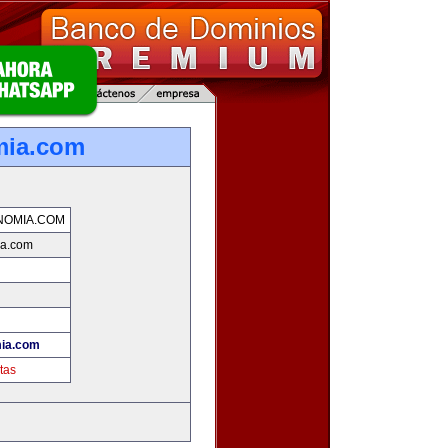
mia.com
NOMIA.COM
ia.com
ia.com
tas