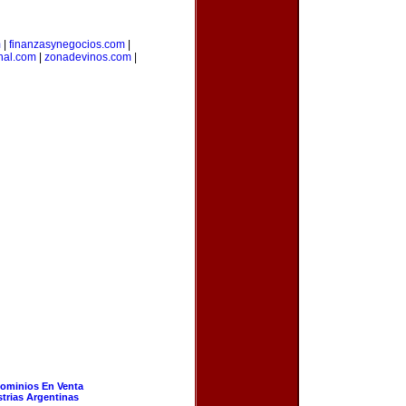
m
|
finanzasynegocios.com
|
nal.com
|
zonadevinos.com
|
ominios En Venta
strias Argentinas