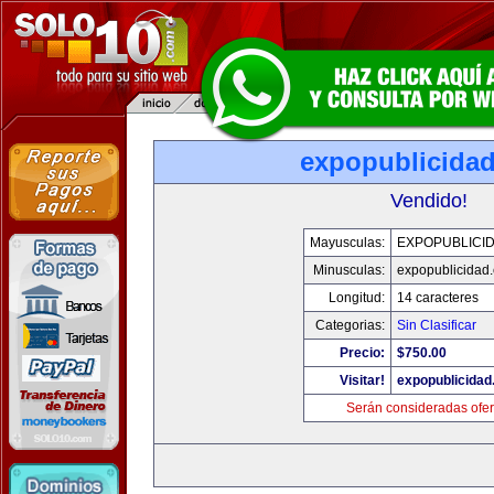
expopublicida
Vendido!
Mayusculas:
EXPOPUBLICI
Minusculas:
expopublicidad
Longitud:
14 caracteres
Categorias:
Sin Clasificar
Precio:
$750.00
Visitar!
expopublicida
Serán consideradas ofer