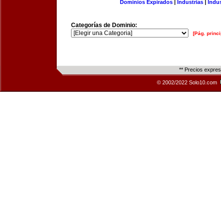
Dominios Expirados
|
Industrias
|
Indu
Categorías de Dominio:
[Pág. princi
** Precios expre
© 2002/2022 Solo10.com