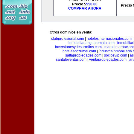
COMPRAR AHORA
Precio $
550.00
Precio 
COMPRAR AHORA
Otros dominios en venta:
clubprofesional.com
|
hotelesinternacionales.com
inmobiliariasguatemala.com
|
inmobiliar
inversionesydesarrollos.com
|
marcainternacion
hotelescozumel.com
|
industriainmobiliaria
saltapropiedades.com
|
sociosvip.com
|
as
santafeventas.com
|
ventapropiedades.com
|
ar