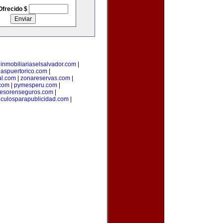
Ofrecido $
|
inmobiliariaselsalvador.com
|
iaspuertorico.com
|
al.com
|
zonareservas.com
|
.com
|
pymesperu.com
|
esorenseguros.com
|
ticulosparapublicidad.com
|