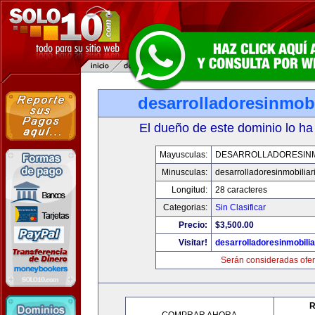
desarrolladoresinmob
El dueño de este dominio lo ha
Mayusculas:
DESARROLLADORESINM
Minusculas:
desarrolladoresinmobilia
Longitud:
28 caracteres
Categorias:
Sin Clasificar
Precio:
$3,500.00
Visitar!
desarrolladoresinmobili
Serán consideradas ofer
R