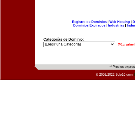
Registro de Dominios
|
Web Hosting
|
D
Dominios Expirados
|
Industrias
|
Indu
Categorías de Dominio:
[Pág. princi
** Precios expre
© 2002/2022 Solo10.com