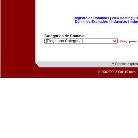
Registro de Dominios
|
Web Hosting
|
D
Dominios Expirados
|
Industrias
|
Indu
Categorías de Dominio:
[Pág. princi
** Precios expre
© 2002/2022 Solo10.com