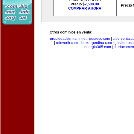
COMPRAR AHORA
Precio $
2,500.00
Precio 
COMPRAR AHORA
Otros dominios en venta:
propiedadesmiami.net
|
guiaeco.com
|
ciberventa.c
|
reinvertir.com
|
forexargentina.com
|
gestionres
energia365.com
|
diariocomer