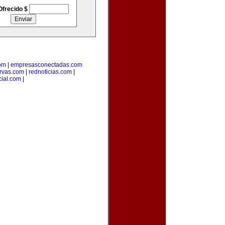
Ofrecido $
om
|
empresasconectadas.com
ervas.com
|
rednoticias.com
|
cial.com
|