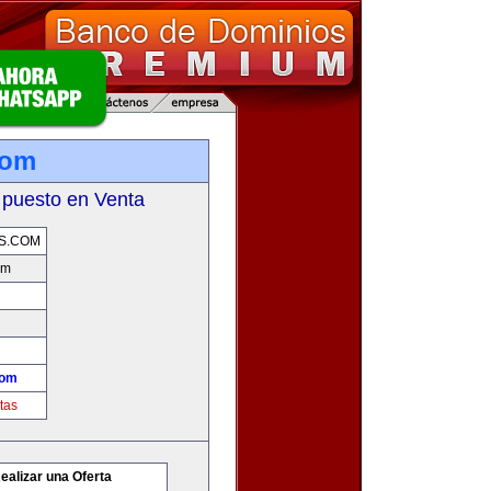
com
 puesto en Venta
S.COM
om
com
tas
ealizar una Oferta