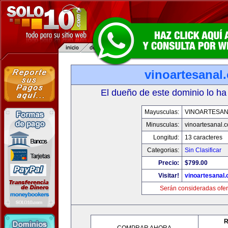
vinoartesanal
El dueño de este dominio lo ha
Mayusculas:
VINOARTESAN
Minusculas:
vinoartesanal.
Longitud:
13 caracteres
Categorias:
Sin Clasificar
Precio:
$799.00
Visitar!
vinoartesanal
Serán consideradas ofer
R