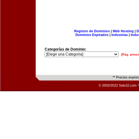
Registro de Dominios
|
Web Hosting
|
D
Dominios Expirados
|
Industrias
|
Indu
Categorías de Dominio:
[Pág. princi
** Precios expre
© 2002/2022 Solo10.com