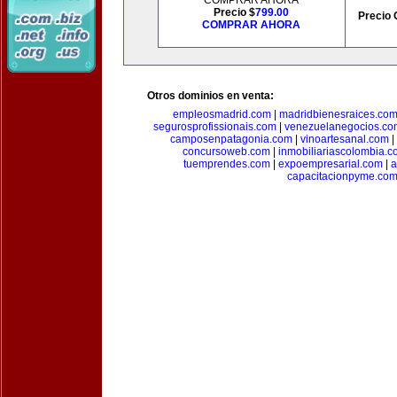
COMPRAR AHORA
Precio $
799.00
Precio 
COMPRAR AHORA
Otros dominios en venta:
empleosmadrid.com
|
madridbienesraices.co
segurosprofissionais.com
|
venezuelanegocios.co
camposenpatagonia.com
|
vinoartesanal.com
|
concursoweb.com
|
inmobiliariascolombia.
tuemprendes.com
|
expoempresarial.com
|
a
capacitacionpyme.co