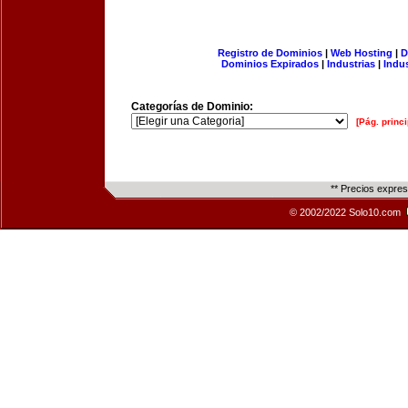
Registro de Dominios
|
Web Hosting
|
D
Dominios Expirados
|
Industrias
|
Indu
Categorías de Dominio:
[Pág. princi
** Precios expre
© 2002/2022 Solo10.com